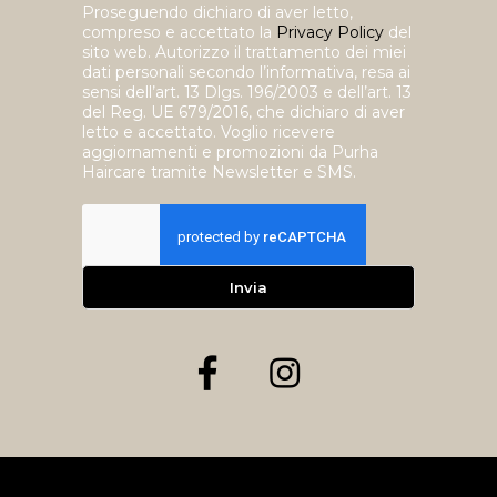
Proseguendo dichiaro di aver letto,
compreso e accettato la
Privacy Policy
del
sito web. Autorizzo il trattamento dei miei
dati personali secondo l’informativa, resa ai
sensi dell’art. 13 Dlgs. 196/2003 e dell’art. 13
del Reg. UE 679/2016, che dichiaro di aver
letto e accettato. Voglio ricevere
aggiornamenti e promozioni da Purha
Haircare tramite Newsletter e SMS.
Invia