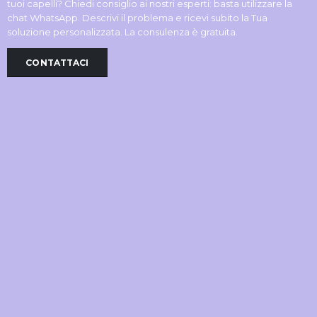
tuoi capelli? Chiedi consiglio ai nostri esperti: basta utilizzare la
chat WhatsApp. Descrivi il problema e ricevi subito la Tua
soluzione personalizzata. La consulenza è gratuita.
CONTATTACI