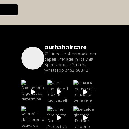
purhahaircare
🤍 Linea Professionale per
capelli
📍Made in Italy
🎁
Spedizione in 24 h
📞
whatsapp 3452156842