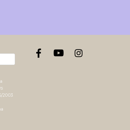
la
ti
96/2003
ha