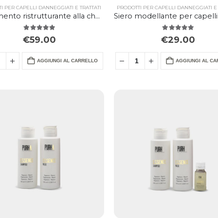
I PER CAPELLI DANNEGGIATI E TRATTATI
PRODOTTI PER CAPELLI DANNEGGIATI E 
Trattamento ristrutturante alla cheratina Essence Kera Pro
5.00
Su 5
5.00
Su 5
€
59.00
€
29.00
AGGIUNGI AL CARRELLO
AGGIUNGI AL C