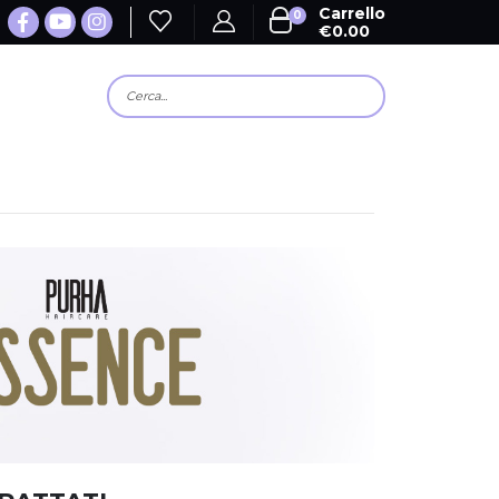
Carrello
0
€
0.00