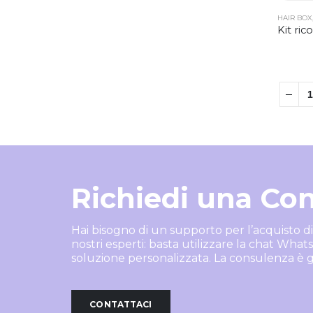
HAIR BOX
Richiedi una Co
Hai bisogno di un supporto per l’acquisto di 
nostri esperti: basta utilizzare la chat What
soluzione personalizzata. La consulenza è g
CONTATTACI