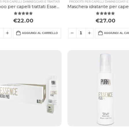
I PER CAPELLI DANNEGGIATI E TRATTATI
PRODOTTI PER CAPELLI DANNEGGIATI E 
Shampoo per capelli trattati Essence
5.00
Su 5
5.00
Su 5
€
22.00
€
27.00
AGGIUNGI AL CARRELLO
AGGIUNGI AL C