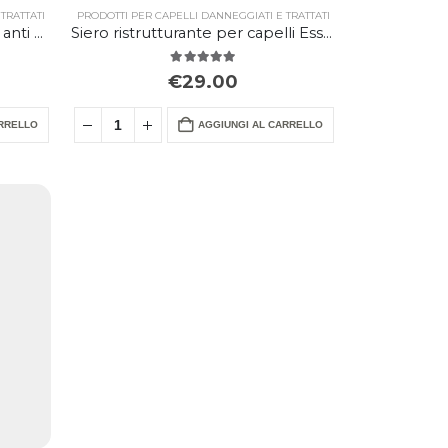
TRATTATI
PRODOTTI PER CAPELLI DANNEGGIATI E TRATTATI
Siero modellante per capelli anti crespo Essence Plus
Siero ristrutturante per capelli Essence Elixir
5.00
Su 5
€
29.00
ARRELLO
AGGIUNGI AL CARRELLO